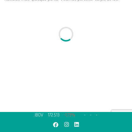
IBOV
172.513
-1,73%
-
-
-