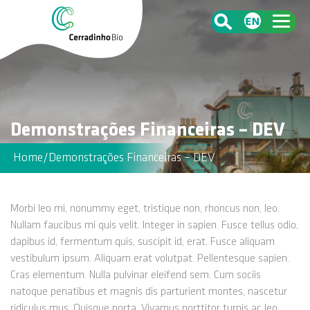
Demonstrações Financeiras – DEV
Home
/
Demonstrações Financeiras – DEV
Morbi leo mi, nonummy eget, tristique non, rhoncus non, leo.
Nullam faucibus mi quis velit. Integer in sapien. Fusce tellus odio,
dapibus id, fermentum quis, suscipit id, erat. Fusce aliquam
vestibulum ipsum. Aliquam erat volutpat. Pellentesque sapien.
Cras elementum. Nulla pulvinar eleifend sem. Cum sociis
natoque penatibus et magnis dis parturient montes, nascetur
ridiculus mus. Quisque porta. Vivamus porttitor turpis ac leo.