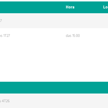
Hora
Lo
27
os 1T27
das 15:00
s 4T26