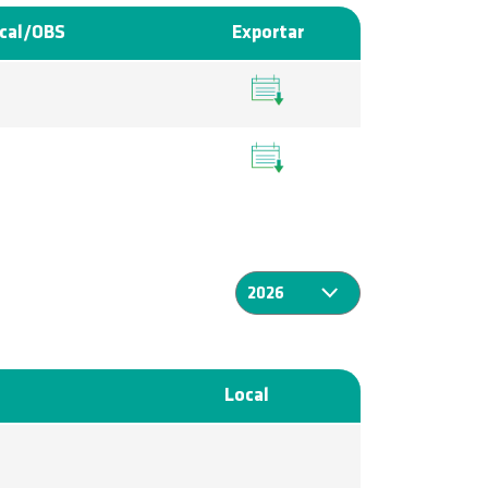
cal/OBS
Exportar
Local