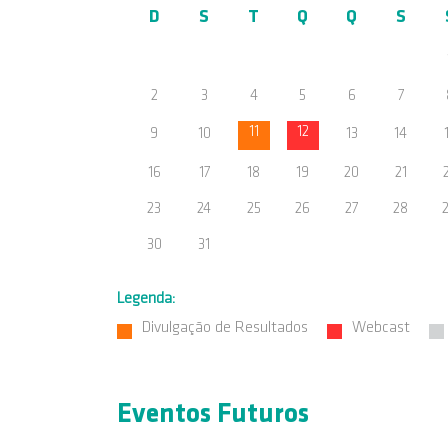
D
S
T
Q
Q
S
2
3
4
5
6
7
11
12
9
10
13
14
16
17
18
19
20
21
23
24
25
26
27
28
30
31
Legenda:
Divulgação de Resultados
Webcast
Eventos Futuros