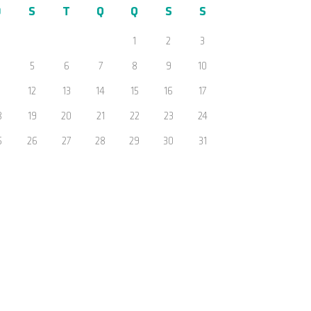
D
S
T
Q
Q
S
S
1
2
3
5
6
7
8
9
10
1
12
13
14
15
16
17
8
19
20
21
22
23
24
5
26
27
28
29
30
31