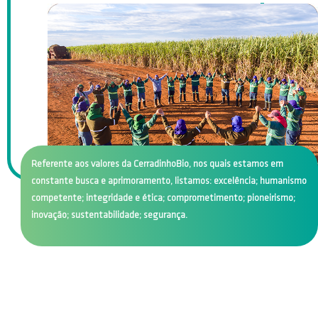
Referente aos
valores
da CerradinhoBio, nos quais estamos em
constante busca e aprimoramento, listamos: excelência; humanismo
competente; integridade e ética; comprometimento; pioneirismo;
inovação; sustentabilidade; segurança.