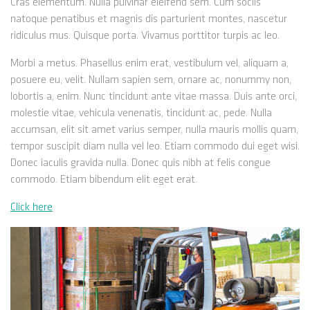
Cras elementum. Nulla pulvinar eleifend sem. Cum sociis
natoque penatibus et magnis dis parturient montes, nascetur
ridiculus mus. Quisque porta. Vivamus porttitor turpis ac leo.
Morbi a metus. Phasellus enim erat, vestibulum vel, aliquam a,
posuere eu, velit. Nullam sapien sem, ornare ac, nonummy non,
lobortis a, enim. Nunc tincidunt ante vitae massa. Duis ante orci,
molestie vitae, vehicula venenatis, tincidunt ac, pede. Nulla
accumsan, elit sit amet varius semper, nulla mauris mollis quam,
tempor suscipit diam nulla vel leo. Etiam commodo dui eget wisi.
Donec iaculis gravida nulla. Donec quis nibh at felis congue
commodo. Etiam bibendum elit eget erat.
Click here