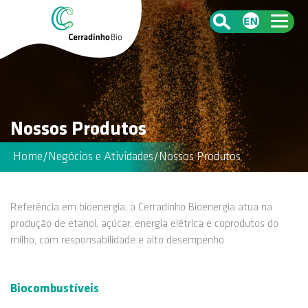
Nossos Produtos
Home
/
Negócios e Atividades
/
Nossos Produtos
Referência em bioenergia, a Cerradinho Bioenergia atua na
produção de etanol, açúcar, energia elétrica e coprodutos do
milho, com responsabilidade e alto desempenho.
Biocombustíveis